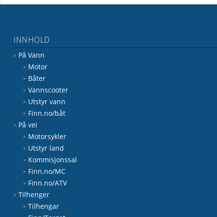
INNHOLD
På Vann
Motor
Båter
Vannscooter
Utstyr vann
Finn.no/båt
På vei
Motorsykler
Utstyr land
Kommisjonssal
Finn.no/MC
Finn.no/ATV
Tilhenger
Tilhengar