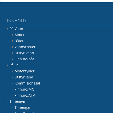
INNHOLD
På Vann
Motor
Båter
Vannscooter
Utstyr vann
Finn.no/båt
På vei
Motorsykler
Utstyr land
Kommisjonssal
Finn.no/MC
Finn.no/ATV
Tilhenger
Tilhengar