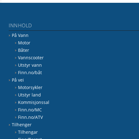
INNHOLD
På Vann
Motor
Båter
Vannscooter
Utstyr vann
Finn.no/båt
På vei
Motorsykler
Utstyr land
Kommisjonssal
Finn.no/MC
Finn.no/ATV
Tilhenger
Tilhengar