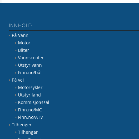
INNHOLD
På Vann
Motor
Båter
Vannscooter
Utstyr vann
Finn.no/båt
På vei
Motorsykler
Utstyr land
Kommisjonssal
Finn.no/MC
Finn.no/ATV
Tilhenger
Tilhengar