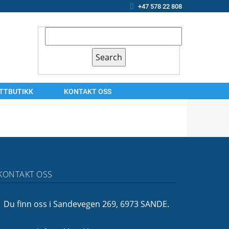
+47 578 22 808
ETTBUTIKK
KONTAKT OSS
KONTAKT
OSS
ARBEIDSSØKER?
OM
KONTAKT OSS
OSS
FINANSIERING
Du finn oss i Sandevegen 269, 6973 SANDE.
FØLG
OSS!