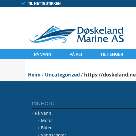
TIL NETTBUTIKKEN
PÅ VANN
PÅ VEI
TILHENGER
MOTOR
MOTORSYKLER
TILHENGAR
Heim
BÅTER
/
Uncategorized
UTSTYR
/
https://doskeland.ne
FINN/TORGET
VANNSCOOTER
LAND
UTSTYR
KOMMISJONSSAL
INNHOLD
VANN
FINN.NO/MC
På Vann
FINN.NO/BÅT
FINN.NO/ATV
Motor
Båter
Vannscooter