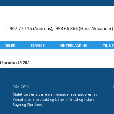
907 77 115 (Andreas);
958 66 866 (Hans Alexander)
DELER
SERVICE
VINTERLAGRING
TIL N
t/product/f20/
OM OSS
Målet vårt er å være den leiande leverandøren av
Yamaha sine produkt og båter til fritid og fiske i
Sogn og Fjordane.