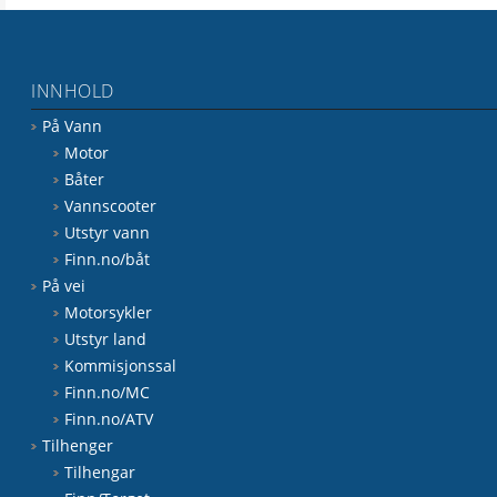
INNHOLD
På Vann
Motor
Båter
Vannscooter
Utstyr vann
Finn.no/båt
På vei
Motorsykler
Utstyr land
Kommisjonssal
Finn.no/MC
Finn.no/ATV
Tilhenger
Tilhengar