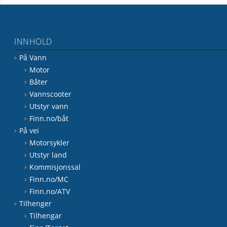
INNHOLD
På Vann
Motor
Båter
Vannscooter
Utstyr vann
Finn.no/båt
På vei
Motorsykler
Utstyr land
Kommisjonssal
Finn.no/MC
Finn.no/ATV
Tilhenger
Tilhengar