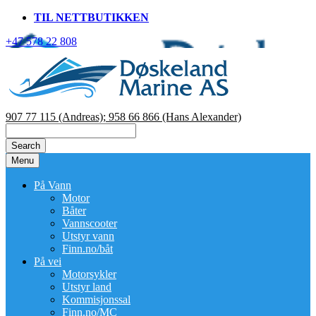
TIL NETTBUTIKKEN
+47 578 22 808
907 77 115 (Andreas);
958 66 866 (Hans Alexander)
Menu
På Vann
Motor
Båter
Vannscooter
Utstyr vann
Finn.no/båt
På vei
Motorsykler
Utstyr land
Kommisjonssal
Finn.no/MC