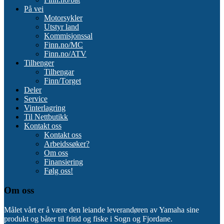
På vei
Motorsykler
Utstyr land
Kommisjonssal
Finn.no/MC
Finn.no/ATV
Tilhenger
Tilhengar
Finn/Torget
Deler
Service
Vinterlagring
Til Nettbutikk
Kontakt oss
Kontakt oss
Arbeidssøker?
Om oss
Finansiering
Følg oss!
Om oss
Målet vårt er å være den leiande leverandøren av Yamaha sine
produkt og båter til fritid og fiske i Sogn og Fjordane.