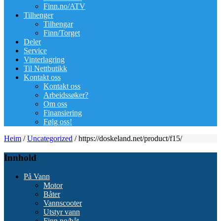
Finn.no/ATV
Tilhenger
Tilhengar
Finn/Torget
Deler
Service
Vinterlagring
Til Nettbutikk
Kontakt oss
Kontakt oss
Arbeidssøker?
Om oss
Finansiering
Følg oss!
Heim
/
Uncategorized
/
https://doskeland.net/product/f15/
Innhold
På Vann
Motor
Båter
Vannscooter
Utstyr vann
Finn.no/båt