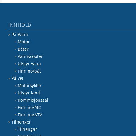
INNHOLD
På Vann
Motor
Båter
Vannscooter
Utstyr vann
Finn.no/båt
På vei
Motorsykler
Utstyr land
Kommisjonssal
Finn.no/MC
Finn.no/ATV
Tilhenger
Tilhengar