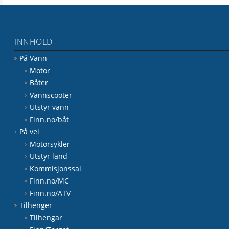
INNHOLD
På Vann
Motor
Båter
Vannscooter
Utstyr vann
Finn.no/båt
På vei
Motorsykler
Utstyr land
Kommisjonssal
Finn.no/MC
Finn.no/ATV
Tilhenger
Tilhengar