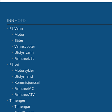
INNHOLD
På Vann
Motor
Båter
Vannscooter
Utstyr vann
Finn.no/båt
På vei
Motorsykler
Utstyr land
Kommisjonssal
Finn.no/MC
Finn.no/ATV
Tilhenger
Tilhengar