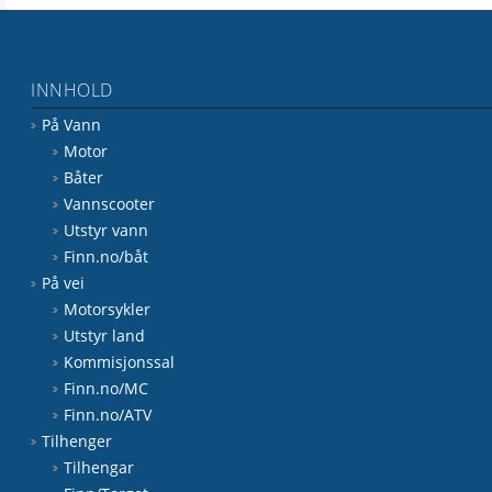
INNHOLD
På Vann
Motor
Båter
Vannscooter
Utstyr vann
Finn.no/båt
På vei
Motorsykler
Utstyr land
Kommisjonssal
Finn.no/MC
Finn.no/ATV
Tilhenger
Tilhengar