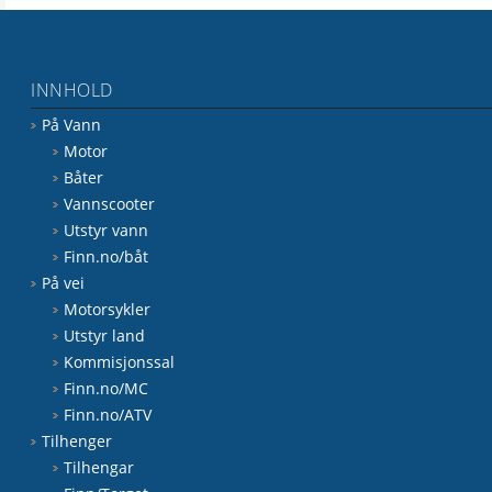
INNHOLD
På Vann
Motor
Båter
Vannscooter
Utstyr vann
Finn.no/båt
På vei
Motorsykler
Utstyr land
Kommisjonssal
Finn.no/MC
Finn.no/ATV
Tilhenger
Tilhengar