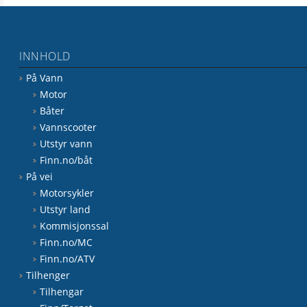
INNHOLD
På Vann
Motor
Båter
Vannscooter
Utstyr vann
Finn.no/båt
På vei
Motorsykler
Utstyr land
Kommisjonssal
Finn.no/MC
Finn.no/ATV
Tilhenger
Tilhengar