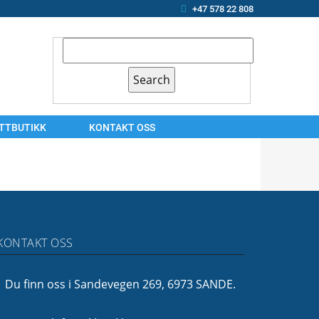
+47 578 22 808
ETTBUTIKK
KONTAKT OSS
KONTAKT
OSS
ARBEIDSSØKER?
OM
KONTAKT OSS
OSS
FINANSIERING
Du finn oss i Sandevegen 269, 6973 SANDE.
FØLG
OSS!