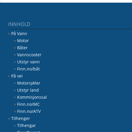
INNHOLD
På Vann
Motor
Båter
Vannscooter
Utstyr vann
Finn.no/båt
På vei
Motorsykler
Utstyr land
Kommisjonssal
Finn.no/MC
Finn.no/ATV
Tilhenger
Tilhengar