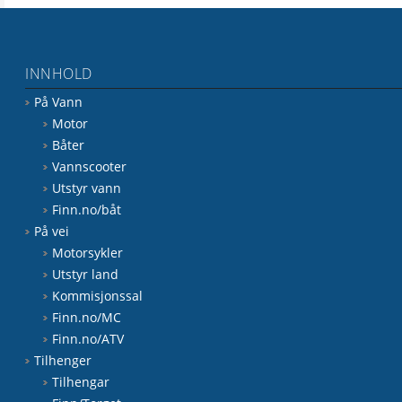
INNHOLD
På Vann
Motor
Båter
Vannscooter
Utstyr vann
Finn.no/båt
På vei
Motorsykler
Utstyr land
Kommisjonssal
Finn.no/MC
Finn.no/ATV
Tilhenger
Tilhengar