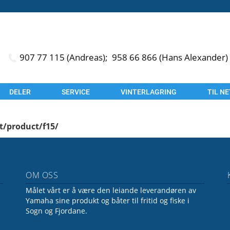
907 77 115 (Andreas);
958 66 866 (Hans Alexander)
DELER
SERVICE
VINTERLAGRING
TIL N
t/product/f15/
OM OSS
Målet vårt er å være den leiande leverandøren av
Yamaha sine produkt og båter til fritid og fiske i
Sogn og Fjordane.