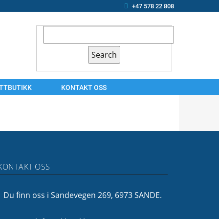
+47 578 22 808
ETTBUTIKK
KONTAKT OSS
KONTAKT
OSS
ARBEIDSSØKER?
OM
KONTAKT OSS
OSS
FINANSIERING
Du finn oss i Sandevegen 269, 6973 SANDE.
FØLG
OSS!