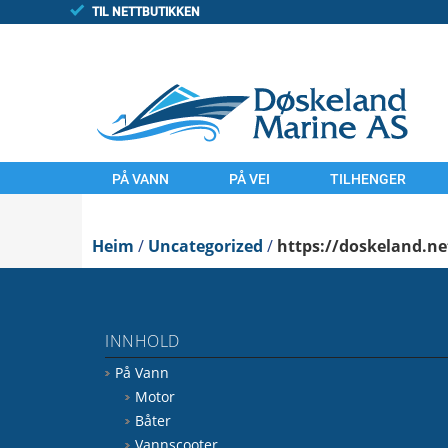
TIL NETTBUTIKKEN
PÅ VANN
PÅ VEI
TILHENGER
MOTOR
MOTORSYKLER
TILHENGAR
Heim
BÅTER
/
Uncategorized
UTSTYR
/
https://doskeland.ne
FINN/TORGET
VANNSCOOTER
LAND
UTSTYR
KOMMISJONSSAL
INNHOLD
VANN
FINN.NO/MC
På Vann
FINN.NO/BÅT
FINN.NO/ATV
Motor
Båter
Vannscooter