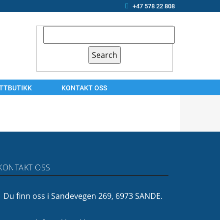
+47 578 22 808
ETTBUTIKK
KONTAKT OSS
KONTAKT
OSS
ARBEIDSSØKER?
OM
KONTAKT OSS
OSS
FINANSIERING
Du finn oss i Sandevegen 269, 6973 SANDE.
FØLG
OSS!