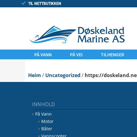
TIL NETTBUTIKKEN
PÅ VANN
PÅ VEI
TILHENGER
MOTOR
MOTORSYKLER
TILHENGAR
Heim
BÅTER
/
Uncategorized
UTSTYR
/
https://doskeland.ne
FINN/TORGET
VANNSCOOTER
LAND
UTSTYR
KOMMISJONSSAL
INNHOLD
VANN
FINN.NO/MC
På Vann
FINN.NO/BÅT
FINN.NO/ATV
Motor
Båter
Vannscooter