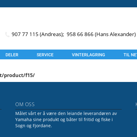
907 77 115 (Andreas);
958 66 866 (Hans Alexander)
DELER
SERVICE
VINTERLAGRING
TIL N
t/product/f15/
OM OSS
Målet vårt er å være den leiande leverandøren av
Yamaha sine produkt og båter til fritid og fiske i
Sogn og Fjordane.