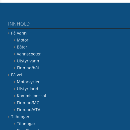
INNHOLD
På Vann
Motor
Båter
Vannscooter
Utstyr vann
Finn.no/båt
På vei
Motorsykler
Utstyr land
Kommisjonssal
Finn.no/MC
Finn.no/ATV
Tilhenger
Tilhengar