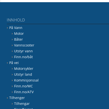
INNHOLD
På Vann
Motor
Båter
Vannscooter
Utstyr vann
Finn.no/båt
På vei
Motorsykler
Utstyr land
Kommisjonssal
Finn.no/MC
Finn.no/ATV
Tilhenger
Tilhengar