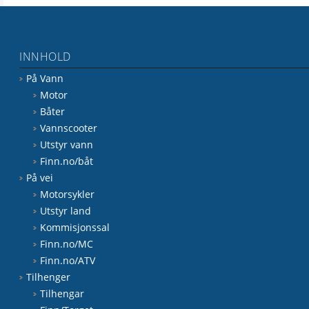
INNHOLD
På Vann
Motor
Båter
Vannscooter
Utstyr vann
Finn.no/båt
På vei
Motorsykler
Utstyr land
Kommisjonssal
Finn.no/MC
Finn.no/ATV
Tilhenger
Tilhengar