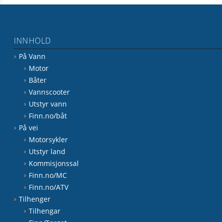
INNHOLD
På Vann
Motor
Båter
Vannscooter
Utstyr vann
Finn.no/båt
På vei
Motorsykler
Utstyr land
Kommisjonssal
Finn.no/MC
Finn.no/ATV
Tilhenger
Tilhengar