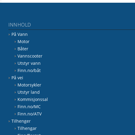
INNHOLD
På Vann
Motor
Båter
Vannscooter
Utstyr vann
Finn.no/båt
På vei
Motorsykler
Utstyr land
Kommisjonssal
Finn.no/MC
Finn.no/ATV
Tilhenger
Tilhengar