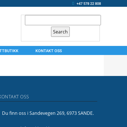
+47 578 22 808
ETTBUTIKK
KONTAKT OSS
KONTAKT
OSS
ARBEIDSSØKER?
OM
KONTAKT OSS
OSS
FINANSIERING
Du finn oss i Sandevegen 269, 6973 SANDE.
FØLG
OSS!