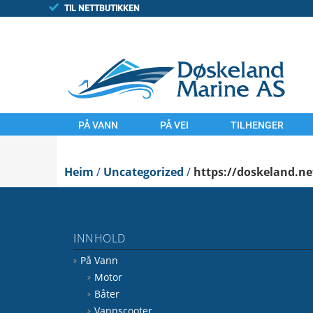
TIL NETTBUTIKKEN
PÅ VANN
PÅ VEI
TILHENGER
MOTOR
MOTORSYKLER
TILHENGAR
Heim
BÅTER
/
Uncategorized
UTSTYR
/
https://doskeland.ne
FINN/TORGET
VANNSCOOTER
LAND
UTSTYR
KOMMISJONSSAL
INNHOLD
VANN
FINN.NO/MC
På Vann
FINN.NO/BÅT
FINN.NO/ATV
Motor
Båter
Vannscooter