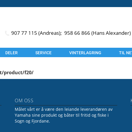
907 77 115 (Andreas);
958 66 866 (Hans Alexander)
DELER
SERVICE
VINTERLAGRING
TIL N
t/product/f20/
OM OSS
Målet vårt er å være den leiande leverandøren av
Yamaha sine produkt og båter til fritid og fiske i
Sogn og Fjordane.