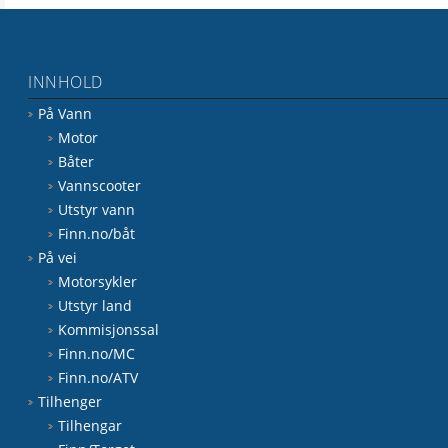
INNHOLD
På Vann
Motor
Båter
Vannscooter
Utstyr vann
Finn.no/båt
På vei
Motorsykler
Utstyr land
Kommisjonssal
Finn.no/MC
Finn.no/ATV
Tilhenger
Tilhengar