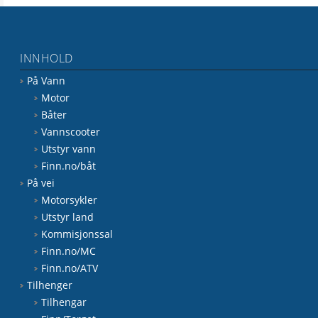
INNHOLD
På Vann
Motor
Båter
Vannscooter
Utstyr vann
Finn.no/båt
På vei
Motorsykler
Utstyr land
Kommisjonssal
Finn.no/MC
Finn.no/ATV
Tilhenger
Tilhengar