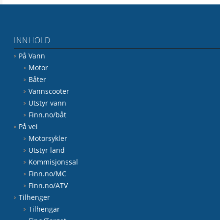
INNHOLD
På Vann
Motor
Båter
Vannscooter
Utstyr vann
Finn.no/båt
På vei
Motorsykler
Utstyr land
Kommisjonssal
Finn.no/MC
Finn.no/ATV
Tilhenger
Tilhengar