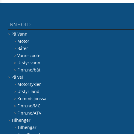
INNHOLD
På Vann
Motor
Båter
Vannscooter
Utstyr vann
Finn.no/båt
På vei
Motorsykler
Utstyr land
Kommisjonssal
Finn.no/MC
Finn.no/ATV
Tilhenger
Tilhengar