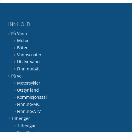
INNHOLD
På Vann
Motor
Båter
Vannscooter
Utstyr vann
Finn.no/båt
På vei
Motorsykler
Utstyr land
Kommisjonssal
Finn.no/MC
Finn.no/ATV
Tilhenger
Tilhengar