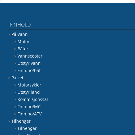
INNHOLD
På Vann
Motor
Båter
Vannscooter
Utstyr vann
Finn.no/båt
På vei
Motorsykler
Utstyr land
Kommisjonssal
Finn.no/MC
Finn.no/ATV
Tilhenger
Tilhengar