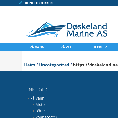
TIL NETTBUTIKKEN
PÅ VANN
PÅ VEI
TILHENGER
MOTOR
MOTORSYKLER
TILHENGAR
Heim
BÅTER
/
Uncategorized
UTSTYR
/
https://doskeland.ne
FINN/TORGET
VANNSCOOTER
LAND
UTSTYR
KOMMISJONSSAL
INNHOLD
VANN
FINN.NO/MC
På Vann
FINN.NO/BÅT
FINN.NO/ATV
Motor
Båter
Vannscooter