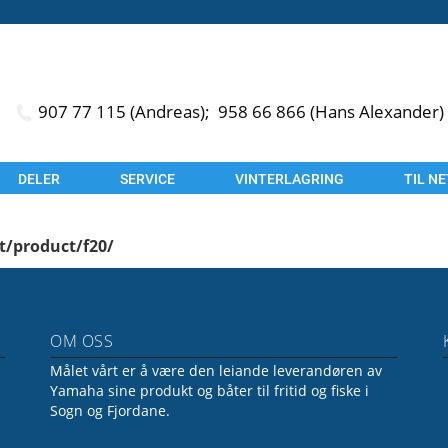
907 77 115 (Andreas);
958 66 866 (Hans Alexander)
DELER
SERVICE
VINTERLAGRING
TIL N
t/product/f20/
OM OSS
Målet vårt er å være den leiande leverandøren av
Yamaha sine produkt og båter til fritid og fiske i
Sogn og Fjordane.