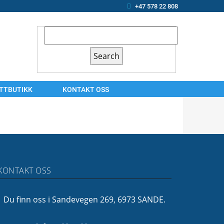
+47 578 22 808
ETTBUTIKK
KONTAKT OSS
KONTAKT
OSS
ARBEIDSSØKER?
OM
KONTAKT OSS
OSS
FINANSIERING
Du finn oss i Sandevegen 269, 6973 SANDE.
FØLG
OSS!