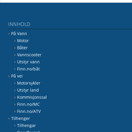
INNHOLD
På Vann
Motor
Båter
Vannscooter
Utstyr vann
Finn.no/båt
På vei
Motorsykler
Utstyr land
Kommisjonssal
Finn.no/MC
Finn.no/ATV
Tilhenger
Tilhengar