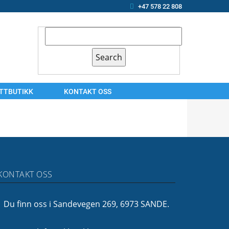
+47 578 22 808
ETTBUTIKK
KONTAKT OSS
KONTAKT
OSS
ARBEIDSSØKER?
OM
KONTAKT OSS
OSS
FINANSIERING
Du finn oss i Sandevegen 269, 6973 SANDE.
FØLG
OSS!