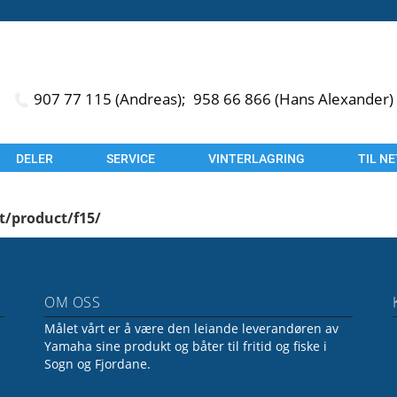
907 77 115 (Andreas);
958 66 866 (Hans Alexander)
DELER
SERVICE
VINTERLAGRING
TIL N
t/product/f15/
OM OSS
Målet vårt er å være den leiande leverandøren av
Yamaha sine produkt og båter til fritid og fiske i
Sogn og Fjordane.