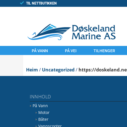
TIL NETTBUTIKKEN
PÅ VANN
PÅ VEI
TILHENGER
MOTOR
MOTORSYKLER
TILHENGAR
Heim
BÅTER
/
Uncategorized
UTSTYR
/
https://doskeland.ne
FINN/TORGET
VANNSCOOTER
LAND
UTSTYR
KOMMISJONSSAL
INNHOLD
VANN
FINN.NO/MC
På Vann
FINN.NO/BÅT
FINN.NO/ATV
Motor
Båter
Vannscooter