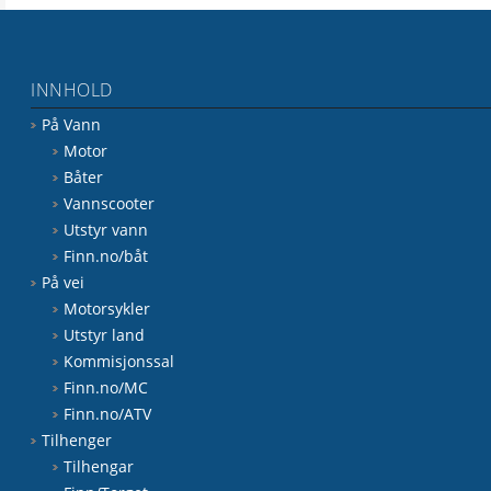
INNHOLD
På Vann
Motor
Båter
Vannscooter
Utstyr vann
Finn.no/båt
På vei
Motorsykler
Utstyr land
Kommisjonssal
Finn.no/MC
Finn.no/ATV
Tilhenger
Tilhengar