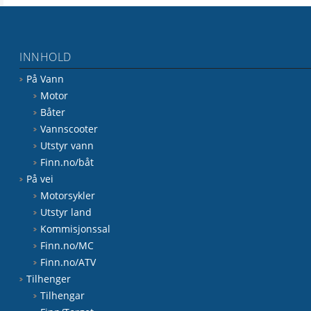
INNHOLD
På Vann
Motor
Båter
Vannscooter
Utstyr vann
Finn.no/båt
På vei
Motorsykler
Utstyr land
Kommisjonssal
Finn.no/MC
Finn.no/ATV
Tilhenger
Tilhengar