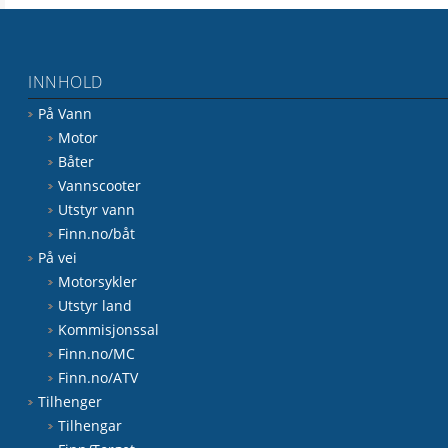
INNHOLD
På Vann
Motor
Båter
Vannscooter
Utstyr vann
Finn.no/båt
På vei
Motorsykler
Utstyr land
Kommisjonssal
Finn.no/MC
Finn.no/ATV
Tilhenger
Tilhengar